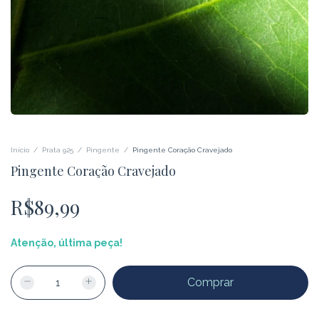
Início
/
Prata 925
/
Pingente
/
Pingente Coração Cravejado
Pingente Coração Cravejado
R$89,99
Atenção, última peça!