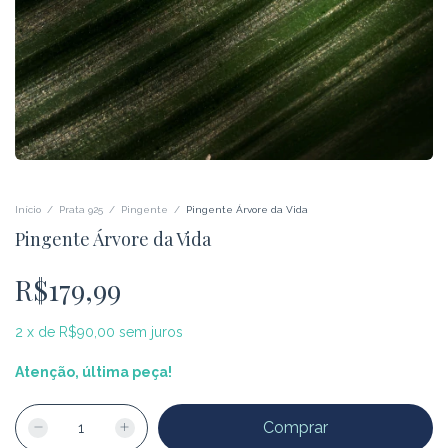
Início
/
Prata 925
/
Pingente
/
Pingente Árvore da Vida
Pingente Árvore da Vida
R$179,99
2
x
de
R$90,00
sem juros
Atenção, última peça!