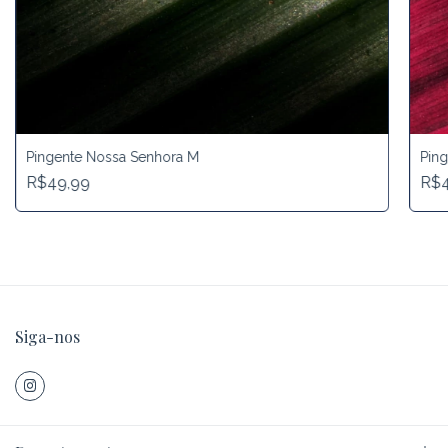
Pingente Nossa Senhora M
Ping
R$49,99
R$4
Siga-nos