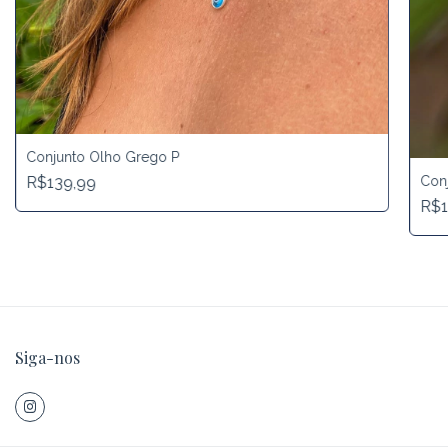
Conjunto Olho Grego P
R$139,99
Conj
R$1
Siga-nos