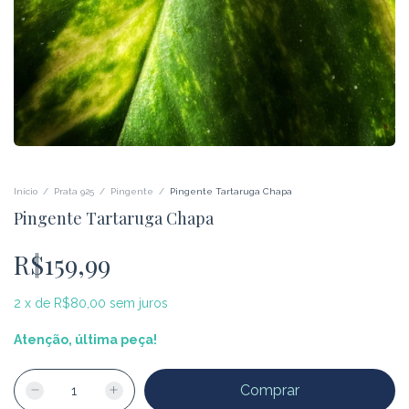
Início
/
Prata 925
/
Pingente
/
Pingente Tartaruga Chapa
Pingente Tartaruga Chapa
R$159,99
2
x
de
R$80,00
sem juros
Atenção, última peça!