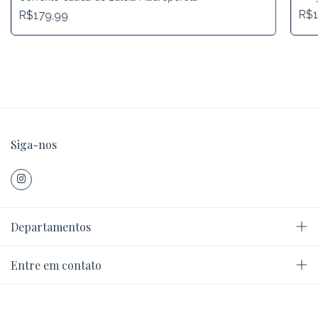
R$1
R$179,99
Siga-nos
Departamentos
Entre em contato